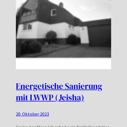
Energetische Sanierung
mit LWWP (Jeisha)
20. Oktober 2023
Gastautor Marc: Ich arbeite als Notfallsanitäter