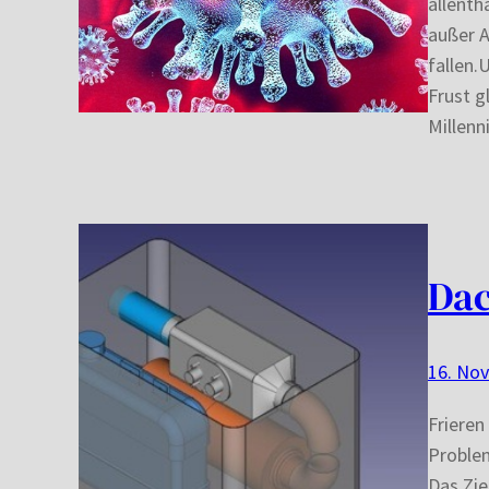
allenth
außer A
fallen.
Frust g
Millenn
Dac
16. No
Frieren
Problem
Das Zie