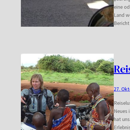
eine od
Land we
Berich
Rei
27. Okt
Reiselu
Neues i
hat uns
Erlebni