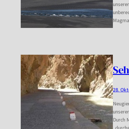
unseren
unberec
Magmafe
Seh
28. Okt
Neugier
unserer
Durch M
„durchg