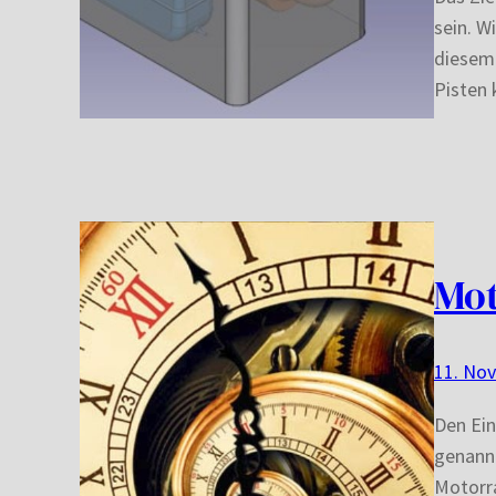
sein. W
diesem 
Pisten 
Mo
11. No
Den Ein
genannt
Motorra