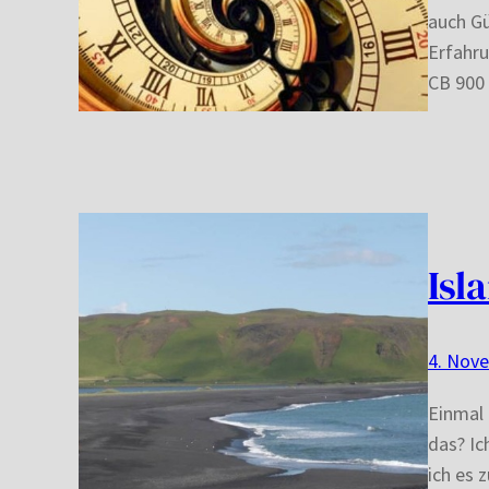
auch G
Erfahru
CB 900 
Isl
4. Nov
Einmal 
das? Ic
ich es 