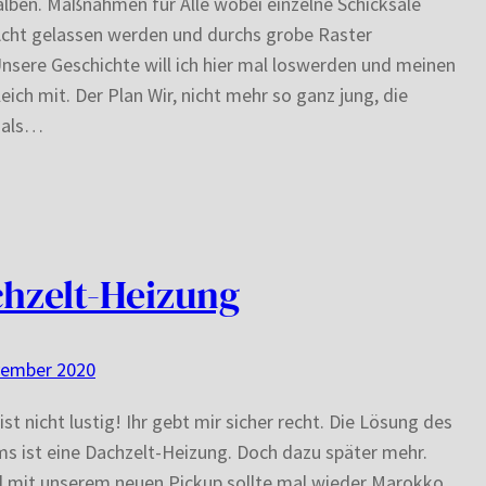
alben. Maßnahmen für Alle wobei einzelne Schicksale
cht gelassen werden und durchs grobe Raster
Unsere Geschichte will ich hier mal loswerden und meinen
leich mit. Der Plan Wir, nicht mehr so ganz jung, die
ials…
hzelt-Heizung
vember 2020
 ist nicht lustig! Ihr gebt mir sicher recht. Die Lösung des
s ist eine Dachzelt-Heizung. Doch dazu später mehr.
l mit unserem neuen Pickup sollte mal wieder Marokko