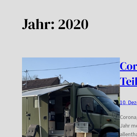
Jahr:
2020
Cor
Tei
10. De
Corona
Jahr me
allenth