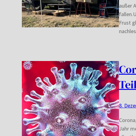
außer A
fallen.
Frust g
nachle
Cor
Tei
8. Dez
Corona
Jahr me