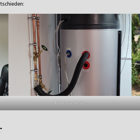
ntschieden:
Brauchwasser-WP
r