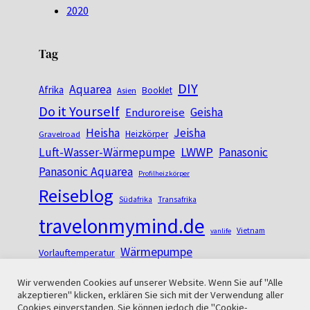
2020
Tag
DIY
Aquarea
Afrika
Booklet
Asien
Do it Yourself
Geisha
Enduroreise
Heisha
Jeisha
Heizkörper
Gravelroad
LWWP
Luft-Wasser-Wärmepumpe
Panasonic
Panasonic Aquarea
Profilheizkörper
Reiseblog
Südafrika
Transafrika
travelonmymind.de
Vietnam
vanlife
Wärmepumpe
Vorlauftemperatur
Wir verwenden Cookies auf unserer Website. Wenn Sie auf "Alle
akzeptieren" klicken, erklären Sie sich mit der Verwendung aller
Cookies einverstanden. Sie können jedoch die "Cookie-