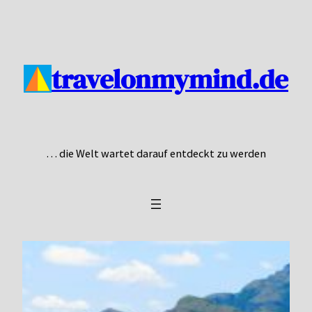
Zum
Inhalt
springen
travelonmymind.de
… die Welt wartet darauf entdeckt zu werden