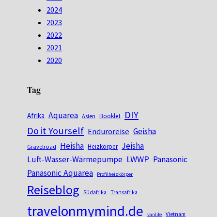
2024
2023
2022
2021
2020
Tag
DIY
Aquarea
Afrika
Booklet
Asien
Do it Yourself
Geisha
Enduroreise
Heisha
Jeisha
Heizkörper
Gravelroad
LWWP
Luft-Wasser-Wärmepumpe
Panasonic
Panasonic Aquarea
Profilheizkörper
Reiseblog
Südafrika
Transafrika
travelonmymind.de
Vietnam
vanlife