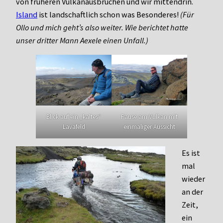
von früheren Vulkanausbrüchen und wir mittendrin.
Island
ist landschaftlich schon was Besonderes!
(Für
Ollo und mich geht’s also weiter. Wie berichtet hatte
unser dritter Mann Aexele einen Unfall.)
Blick auf ein „kaltes“
Pause am Vulkan mit
Lavafeld
einmaliger Aussicht
Es ist
mal
wieder
an der
Zeit,
ein