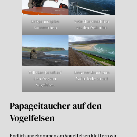
Entspannung bei
Viele kleine Inselchen
Sonnenschein
vor den Westorden
Tolle Landschaft auf
Einsamer Strand zum
dem Weg zum
Baden leider zu kalt
Vogelfelsen
Papageitaucher auf den
Vogelfelsen
Endlich angekommen am Vogelfelsen klettern wir