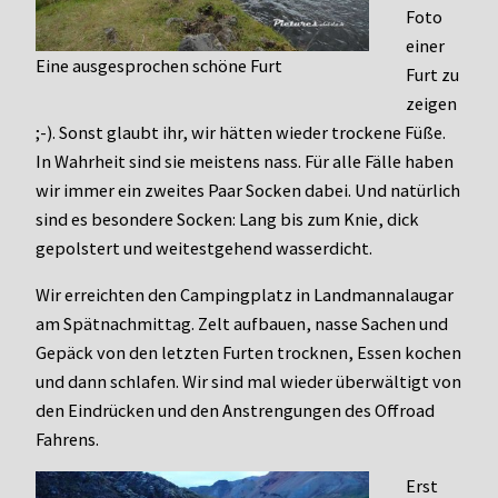
Foto
einer
Eine ausgesprochen schöne Furt
Furt zu
zeigen
;-). Sonst glaubt ihr, wir hätten wieder trockene Füße.
In Wahrheit sind sie meistens nass. Für alle Fälle haben
wir immer ein zweites Paar Socken dabei. Und natürlich
sind es besondere Socken: Lang bis zum Knie, dick
gepolstert und weitestgehend wasserdicht.
Wir erreichten den Campingplatz in Landmannalaugar
am Spätnachmittag. Zelt aufbauen, nasse Sachen und
Gepäck von den letzten Furten trocknen, Essen kochen
und dann schlafen. Wir sind mal wieder überwältigt von
den Eindrücken und den Anstrengungen des Offroad
Fahrens.
Erst