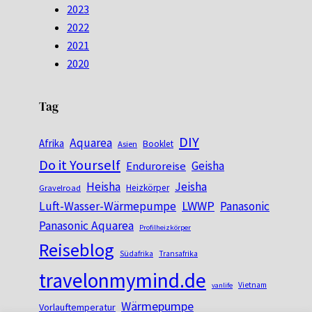
2023
2022
2021
2020
Tag
DIY
Aquarea
Afrika
Booklet
Asien
Do it Yourself
Geisha
Enduroreise
Heisha
Jeisha
Heizkörper
Gravelroad
LWWP
Luft-Wasser-Wärmepumpe
Panasonic
Panasonic Aquarea
Profilheizkörper
Reiseblog
Südafrika
Transafrika
travelonmymind.de
Vietnam
vanlife
Wärmepumpe
Vorlauftemperatur